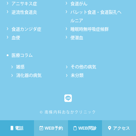
アニサキス症
食道がん
逆流性食道炎
バレット食道・食道裂孔ヘ
ルニア
食道カンジダ症
睡眠時無呼吸症候群
血便
便潜血
医療コラム
雑感
その他の病気
消化器の病気
未分類
© 南條内科おなかクリニック
電話
WEB予約
WEB問診
アクセス