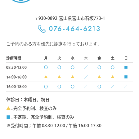
〒930-0892
富山県富山市石坂773-1
076-464-6213
ご予約のある方を優先に診療を行っております。
診療時間
月
火
水
木
金
土
日
08:30-12:00
〇
〇
〇
／
〇
〇
■
14:00-16:00
▲
▲
▲
／
▲
▲
■
16:00-18:00
〇
〇
〇
／
〇
／
／
休診日：木曜日、祝日
▲
...完全予約制、検査のみ
■
...不定期、完全予約制、検査のみ
※受付時間；午前 08:30-12:00 / 午後 16:00-17:30