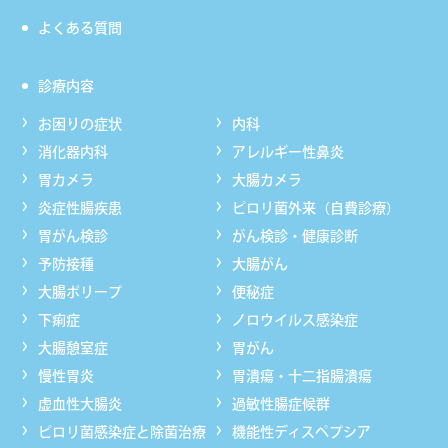
よくある質問
診療内容
お困りの症状
内科
消化器内科
アレルギー性鼻炎
胃カメラ
大腸カメラ
炎症性腸疾患
ピロリ菌外来（自費診療）
胃がん検診
がん検診・健康診断
予防接種
大腸がん
大腸ポリープ
便秘症
下痢症
ノロウイルス感染症
大腸憩室症
胃がん
慢性胃炎
胃潰瘍・十二指腸潰瘍
虚血性大腸炎
過敏性腸症候群
ピロリ菌感染症と除菌治療
機能性ディスペプシア