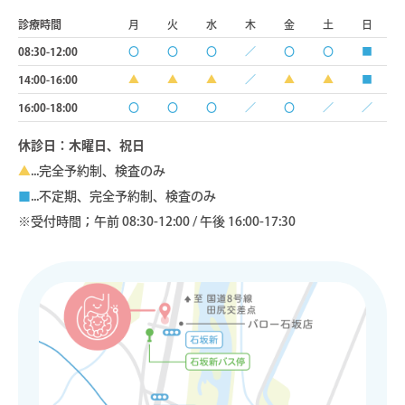
診療時間
月
火
水
木
金
土
日
08:30-12:00
〇
〇
〇
／
〇
〇
■
14:00-16:00
▲
▲
▲
／
▲
▲
■
16:00-18:00
〇
〇
〇
／
〇
／
／
休診日：木曜日、祝日
▲
...完全予約制、検査のみ
■
...不定期、完全予約制、検査のみ
※受付時間；午前 08:30-12:00 / 午後 16:00-17:30