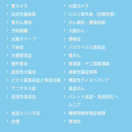
胃カメラ
大腸カメラ
炎症性腸疾患
ピロリ菌外来（自費診療）
胃がん検診
がん検診・健康診断
予防接種
大腸がん
大腸ポリープ
便秘症
下痢症
ノロウイルス感染症
大腸憩室症
胃がん
慢性胃炎
胃潰瘍・十二指腸潰瘍
虚血性大腸炎
過敏性腸症候群
ピロリ菌感染症と除菌治療
機能性ディスペプシア
アニサキス症
食道がん
逆流性食道炎
バレット食道・食道裂孔ヘ
ルニア
食道カンジダ症
睡眠時無呼吸症候群
血便
便潜血